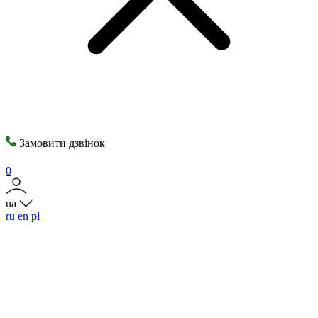
Замовити дзвінок
0
ua
ru
en
pl