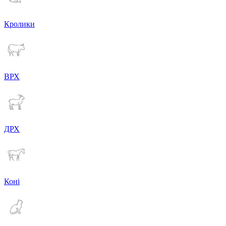
Кролики
ВРХ
ДРХ
Коні