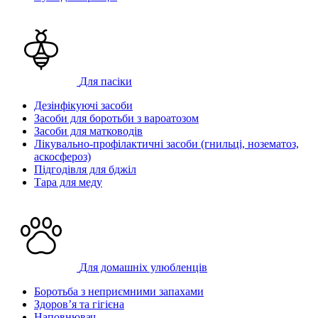
Для пасіки
Дезінфікуючі засоби
Засоби для боротьби з вароатозом
Засоби для матководів
Лікувально-профілактичні засоби (гнильці, нозематоз,
аскосфероз)
Підгодівля для бджіл
Тара для меду
Для домашніх улюбленців
Боротьба з неприємними запахами
Здоров’я та гігієна
Наповнювач