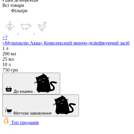
Всі товари
Фільтри
+7
«Мультиклін Аква» Комплексний миючо-дезінфікуючий засіб
1 л
200 мл
25 мл
10 л
750
грн
До кошика
Миттєве замовлення
Топ продажів