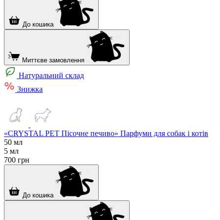
До кошика
Миттєве замовлення
Натуральний склад
Знижка
«CRYSTAL PET Пісочне печиво» Парфуми для собак і котів
50 мл
5 мл
700
грн
До кошика