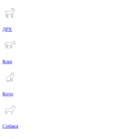
ДРХ
Коні
Коти
Собаки