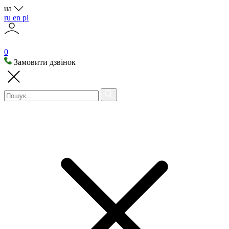
ua
ru
en
pl
0
Замовити дзвінок