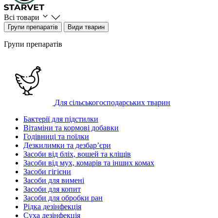
Всі товари
Групи препаратів
Види тварин
Групи препаратів
Для сільськогосподарських тварин
Бактерії для підстилки
Вітаміни та кормові добавки
Годівниці та поїлки
Дезкилимки та дезбарʼєри
Засоби від бліх, вошей та кліщів
Засоби від мух, комарів та інших комах
Засоби гігієни
Засоби для вимені
Засоби для копит
Засоби для обробки ран
Рідка дезінфекція
Суха дезінфекція