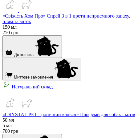
«Свіжість Хом Про» Спрей 3 в 1 проти неприємного запаху,
плям та міток
150 мл
250
грн
До кошика
Миттєве замовлення
Натуральний склад
«CRYSTAL PET Тропічний кальян» Парфуми для собак і котів
50 мл
5 мл
700
грн