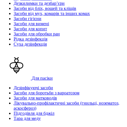
Дезкилимки та дезбарʼєри
Засоби від бліх, вошей та кліщів
Засоби від мух, комарів та інших комах
Засоби гігієни
Засоби для вимені
Засоби для копит
Засоби для обробки ран
Рідка дезінфекція
Суха дезінфекція
Для пасіки
Дезінфікуючі засоби
Засоби для боротьби з вароатозом
Засоби для матководів
Лікувально-профілактичні засоби (гнильці, нозематоз,
аскосфероз)
Підгодівля для бджіл
Тара для меду