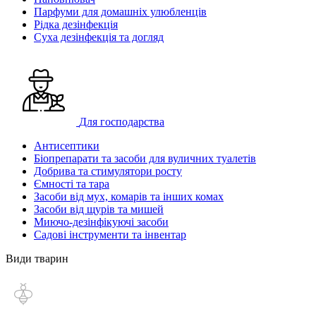
Парфуми для домашніх улюбленців
Рідка дезінфекція
Суха дезінфекція та догляд
Для господарства
Антисептики
Біопрепарати та засоби для вуличних туалетів
Добрива та стимулятори росту
Ємності та тара
Засоби від мух, комарів та інших комах
Засоби від щурів та мишей
Миючо-дезінфікуючі засоби
Садові інструменти та інвентар
Види тварин