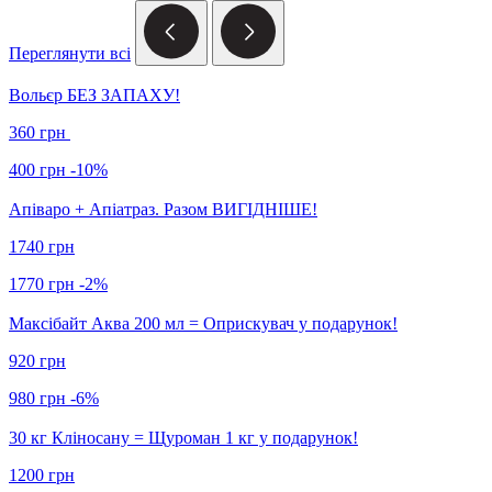
Переглянути всі
Вольєр БЕЗ ЗАПАХУ!
360 грн
400 грн
-10%
Апіваро + Апіатраз. Разом ВИГІДНІШЕ!
1740 грн
1770 грн
-2%
Максібайт Аква 200 мл = Оприскувач у подарунок!
920 грн
980 грн
-6%
30 кг Кліносану = Щуроман 1 кг у подарунок!
1200 грн