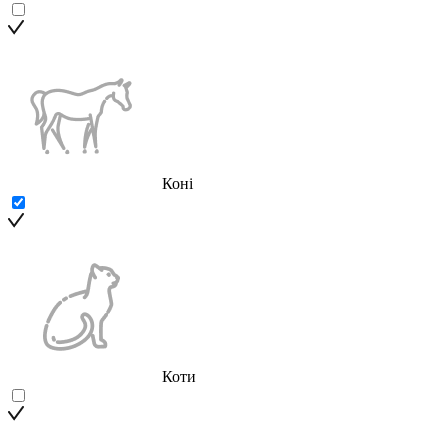
Коні
Коти