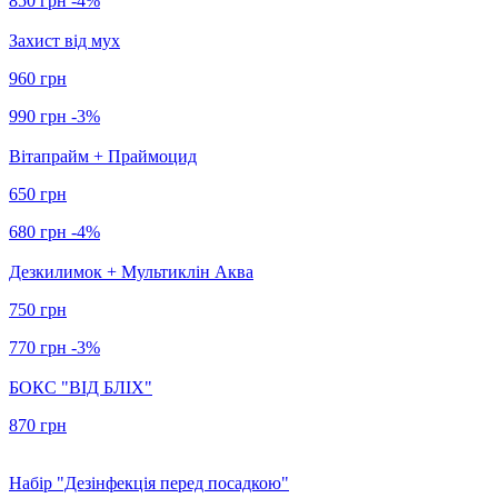
850 грн
-4%
Захист від мух
960 грн
990 грн
-3%
Вітапрайм + Праймоцид
650 грн
680 грн
-4%
Дезкилимок + Мультиклін Аква
750 грн
770 грн
-3%
БОКС "ВІД БЛІХ"
870 грн
Набір "Дезінфекція перед посадкою"