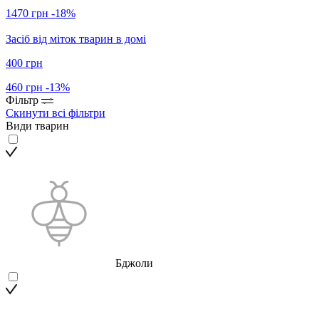
1470 грн
-18%
Засіб від міток тварин в домі
400 грн
460 грн
-13%
Фільтр
Скинути всі фільтри
Види тварин
Бджоли