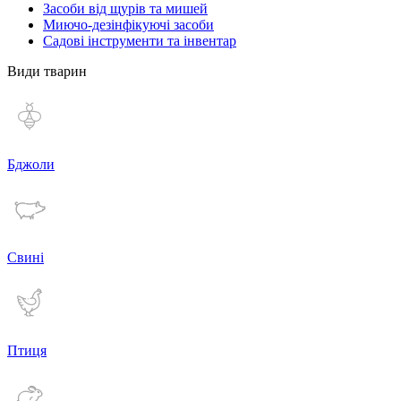
Засоби від щурів та мишей
Миючо-дезінфікуючі засоби
Садові інструменти та інвентар
Види тварин
Бджоли
Свині
Птиця