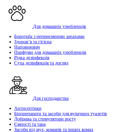
Для домашніх улюбленців
Боротьба з неприємними запахами
Здоров’я та гігієна
Наповнювач
Парфуми для домашніх улюбленців
Рідка дезінфекція
Суха дезінфекція та догляд
Для господарства
Антисептики
Біопрепарати та засоби для вуличних туалетів
Добрива та стимулятори росту
Ємності та тара
Засоби від мух, комарів та інших комах