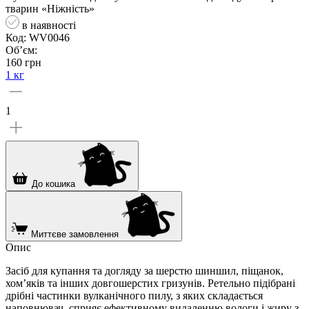
тварин «Ніжність»
в наявності
Код: WV0046
Об’єм:
160 грн
1 кг
1
До кошика
Миттєве замовлення
Опис
Засіб для купання та догляду за шерстю шиншил, піщанок,
хом’яків та інших довгошерстих гризунів. Ретельно підібрані
дрібні частинки вулканічного пилу, з яких складається
наповнювач, сприяє ефективному видаленню вологи і жиру з