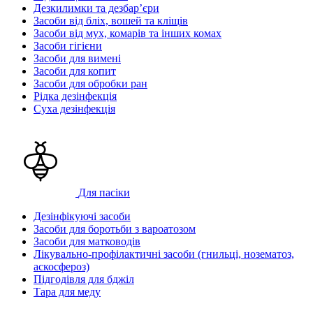
Дезкилимки та дезбарʼєри
Засоби від бліх, вошей та кліщів
Засоби від мух, комарів та інших комах
Засоби гігієни
Засоби для вимені
Засоби для копит
Засоби для обробки ран
Рідка дезінфекція
Суха дезінфекція
Для пасіки
Дезінфікуючі засоби
Засоби для боротьби з вароатозом
Засоби для матководів
Лікувально-профілактичні засоби (гнильці, нозематоз,
аскосфероз)
Підгодівля для бджіл
Тара для меду