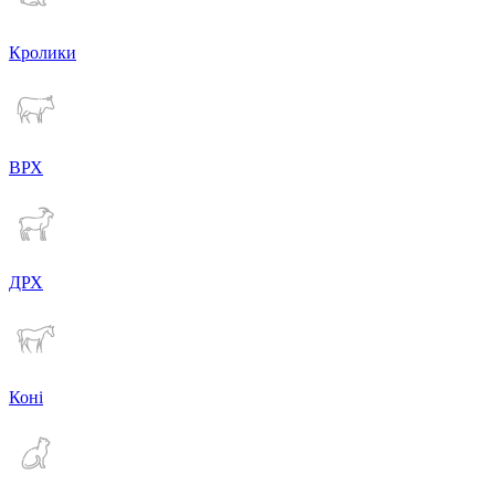
Кролики
ВРХ
ДРХ
Коні