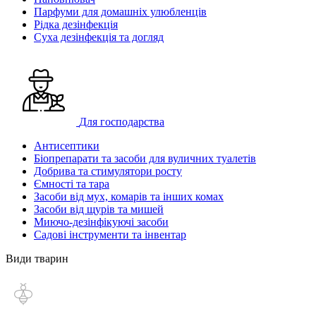
Парфуми для домашніх улюбленців
Рідка дезінфекція
Суха дезінфекція та догляд
Для господарства
Антисептики
Біопрепарати та засоби для вуличних туалетів
Добрива та стимулятори росту
Ємності та тара
Засоби від мух, комарів та інших комах
Засоби від щурів та мишей
Миючо-дезінфікуючі засоби
Садові інструменти та інвентар
Види тварин