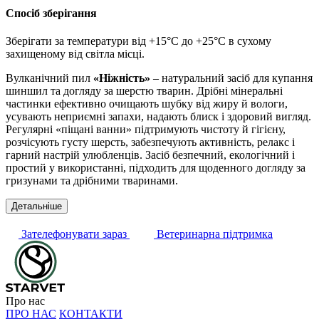
Спосіб зберігання
Зберігати за температури від +15°С до +25°С в сухому
захищеному від світла місці.
Вулканічний пил
«Ніжність»
– натуральний засіб для купання
шиншил та догляду за шерстю тварин. Дрібні мінеральні
частинки ефективно очищають шубку від жиру й вологи,
усувають неприємні запахи, надають блиск і здоровий вигляд.
Регулярні «піщані ванни» підтримують чистоту й гігієну,
розчісують густу шерсть, забезпечують активність, релакс і
гарний настрій улюбленців. Засіб безпечний, екологічний і
простий у використанні, підходить для щоденного догляду за
гризунами та дрібними тваринами.
Детальніше
Зателефонувати зараз
Ветеринарна підтримка
Про нас
ПРО НАС
КОНТАКТИ