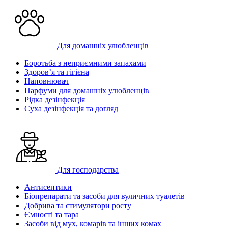
Для домашніх улюбленців
Боротьба з неприємними запахами
Здоров’я та гігієна
Наповнювач
Парфуми для домашніх улюбленців
Рідка дезінфекція
Суха дезінфекція та догляд
Для господарства
Антисептики
Біопрепарати та засоби для вуличних туалетів
Добрива та стимулятори росту
Ємності та тара
Засоби від мух, комарів та інших комах