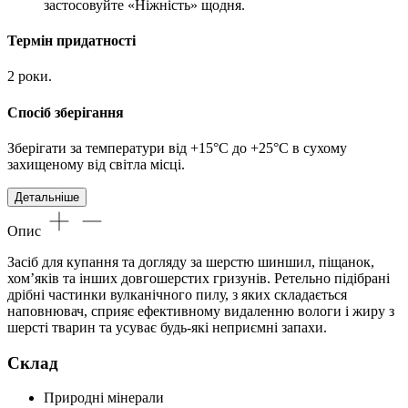
застосовуйте «Ніжність» щодня.
Термін придатності
2 роки.
Спосіб зберігання
Зберігати за температури від +15°С до +25°С в сухому
захищеному від світла місці.
Детальніше
Опис
Засіб для купання та догляду за шерстю шиншил, піщанок,
хом’яків та інших довгошерстих гризунів. Ретельно підібрані
дрібні частинки вулканічного пилу, з яких складається
наповнювач, сприяє ефективному видаленню вологи і жиру з
шерсті тварин та усуває будь-які неприємні запахи.
Склад
Природні мінерали