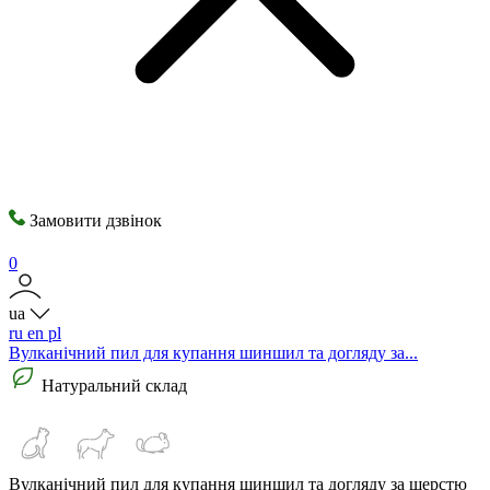
Замовити дзвінок
0
ua
ru
en
pl
Вулканічний пил для купання шиншил та догляду за...
Натуральний склад
Вулканічний пил для купання шиншил та догляду за шерстю