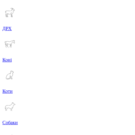
ДРХ
Коні
Коти
Собаки