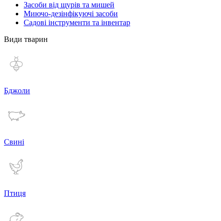
Засоби від щурів та мишей
Миючо-дезінфікуючі засоби
Садові інструменти та інвентар
Види тварин
Бджоли
Свині
Птиця