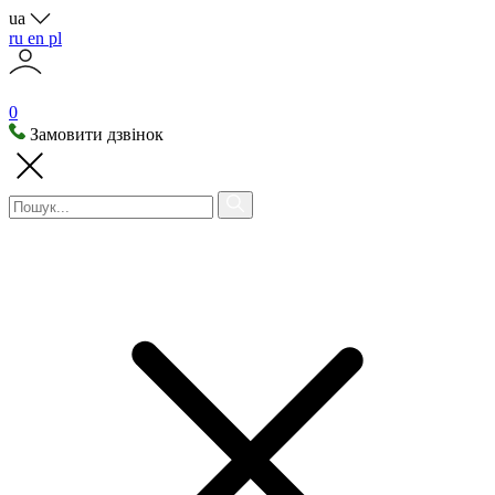
ua
ru
en
pl
0
Замовити дзвінок