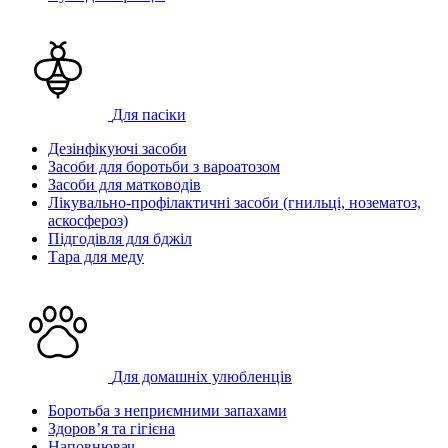
Для пасіки
Дезінфікуючі засоби
Засоби для боротьби з вароатозом
Засоби для матководів
Лікувально-профілактичні засоби (гнильці, нозематоз,
аскосфероз)
Підгодівля для бджіл
Тара для меду
Для домашніх улюбленців
Боротьба з неприємними запахами
Здоров’я та гігієна
Наповнювач