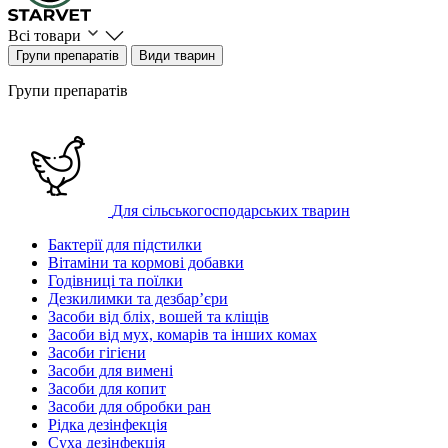
Всі товари
Групи препаратів
Види тварин
Групи препаратів
Для сільськогосподарських тварин
Бактерії для підстилки
Вітаміни та кормові добавки
Годівниці та поїлки
Дезкилимки та дезбарʼєри
Засоби від бліх, вошей та кліщів
Засоби від мух, комарів та інших комах
Засоби гігієни
Засоби для вимені
Засоби для копит
Засоби для обробки ран
Рідка дезінфекція
Суха дезінфекція