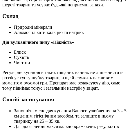
шерсті тварин та усуває будь-які неприємні запахи.
Склад
Природні мінерали
Алюмосилікати кальцію та натрію.
Дія вулканічного пилу «Ніжність»
Блиск
Сухість
Чистота
Регулярне купання в таких піщаних ваннах не лише чистить і
розчісує густу шубку тварин, а ще й служить важливим
моментом рухомої гри. Препарат має релаксуючу дію, саме
тому піднімає тонус і загальний настрій у звірят.
Спосіб застосування
Заповніть місце для купання Вашого улюбленця на 3 – 5
см даним гігієнічним засобом, та залиште в ньому
тваринку на 25 – 35 хв.
Для досягнення максимально вражаючих результатів