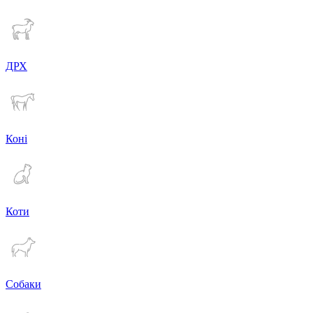
ДРХ
Коні
Коти
Собаки