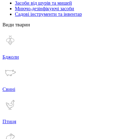
Засоби від щурів та мишей
Миючо-дезінфікуючі засоби
Садові інструменти та інвентар
Види тварин
Бджоли
Свині
Птиця