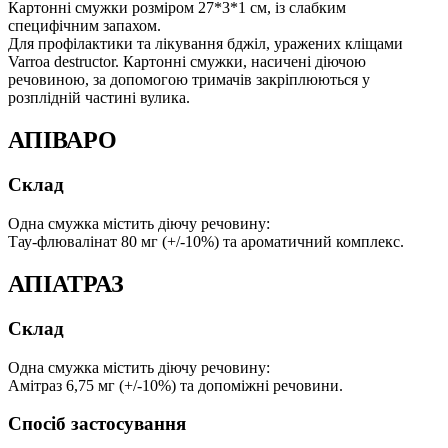
Картонні смужки розміром 27*3*1 см, із слабким
специфічним запахом.
Для профілактики та лікування бджіл, уражених кліщами
Varroa destructor. Картонні смужки, насичені діючою
речовиною, за допомогою тримачів закріплюються у
розплідній частині вулика.
АПІВАРО
Склад
Одна смужка містить діючу речовину:
Тау-флювалінат 80 мг (+/-10%) та ароматичний комплекс.
АПІАТРАЗ
Склад
Одна смужка містить діючу речовину:
Амітраз 6,75 мг (+/-10%) та допоміжні речовини.
Спосіб застосування