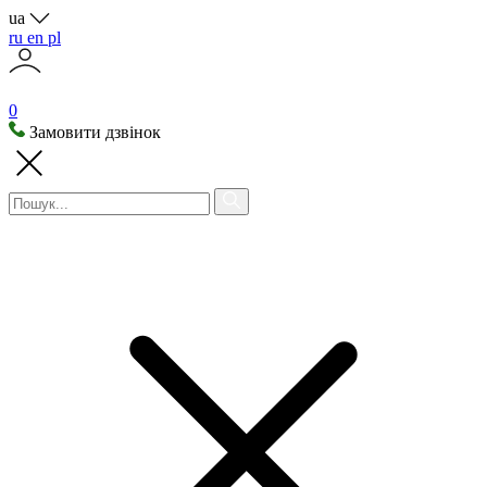
ua
ru
en
pl
0
Замовити дзвінок