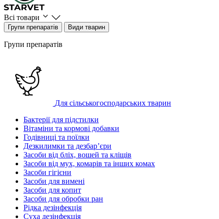
Всі товари
Групи препаратів
Види тварин
Групи препаратів
Для сільськогосподарських тварин
Бактерії для підстилки
Вітаміни та кормові добавки
Годівниці та поїлки
Дезкилимки та дезбарʼєри
Засоби від бліх, вошей та кліщів
Засоби від мух, комарів та інших комах
Засоби гігієни
Засоби для вимені
Засоби для копит
Засоби для обробки ран
Рідка дезінфекція
Суха дезінфекція