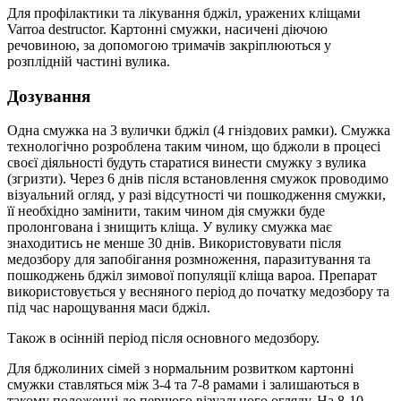
Для профілактики та лікування бджіл, уражених кліщами
Varroa destructor. Картонні смужки, насичені діючою
речовиною, за допомогою тримачів закріплюються у
розплідній частині вулика.
Дозування
Одна смужка на 3 вулички бджіл (4 гніздових рамки). Смужка
технологічно розроблена таким чином, що бджоли в процесі
своєї діяльності будуть старатися винести смужку з вулика
(згризти). Через 6 днів після встановлення смужок проводимо
візуальний огляд, у разі відсутності чи пошкодження смужки,
її необхідно замінити, таким чином дія смужки буде
пролонгована і знищить кліща. У вулику смужка має
знаходитись не менше 30 днів. Використовувати після
медозбору для запобігання розмноження, паразитування та
пошкоджень бджіл зимової популяції кліща вароа. Препарат
використовується у весняного період до початку медозбору та
під час нарощування маси бджіл.
Також в осінній період після основного медозбору.
Для бджолиних сімей з нормальним розвитком картонні
смужки ставляться між 3-4 та 7-8 рамами і залишаються в
такому положенні до першого візуального огляду. На 8-10