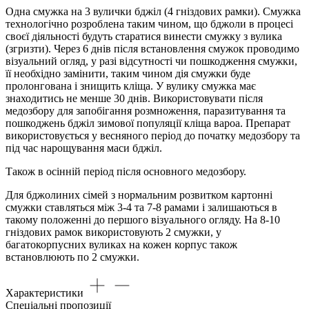
Одна смужка на 3 вулички бджіл (4 гніздових рамки). Смужка
технологічно розроблена таким чином, що бджоли в процесі
своєї діяльності будуть старатися винести смужку з вулика
(згризти). Через 6 днів після встановлення смужок проводимо
візуальний огляд, у разі відсутності чи пошкодження смужки,
її необхідно замінити, таким чином дія смужки буде
пролонгована і знищить кліща. У вулику смужка має
знаходитись не менше 30 днів. Використовувати після
медозбору для запобігання розмноження, паразитування та
пошкоджень бджіл зимової популяції кліща вароа. Препарат
використовується у весняного період до початку медозбору та
під час нарощування маси бджіл.
Також в осінній період після основного медозбору.
Для бджолиних сімей з нормальним розвитком картонні
смужки ставляться між 3-4 та 7-8 рамами і залишаються в
такому положенні до першого візуального огляду. На 8-10
гніздових рамок використовують 2 смужки, у
багатокорпусних вуликах на кожен корпус також
встановлюють по 2 смужки.
Характеристики
Спеціальні пропозиції