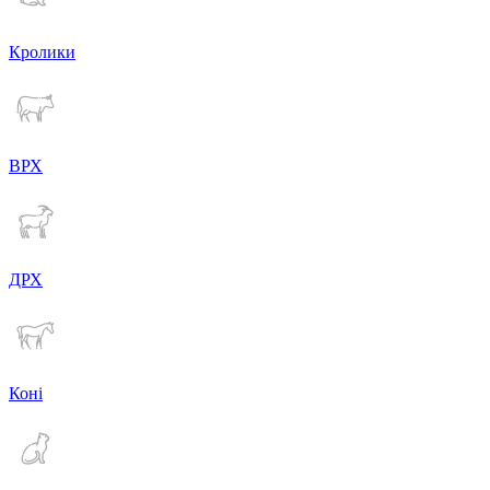
Кролики
ВРХ
ДРХ
Коні