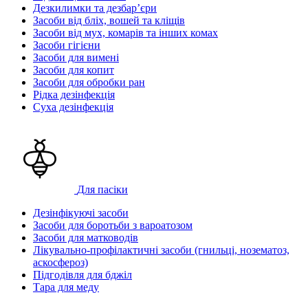
Дезкилимки та дезбарʼєри
Засоби від бліх, вошей та кліщів
Засоби від мух, комарів та інших комах
Засоби гігієни
Засоби для вимені
Засоби для копит
Засоби для обробки ран
Рідка дезінфекція
Суха дезінфекція
Для пасіки
Дезінфікуючі засоби
Засоби для боротьби з вароатозом
Засоби для матководів
Лікувально-профілактичні засоби (гнильці, нозематоз,
аскосфероз)
Підгодівля для бджіл
Тара для меду