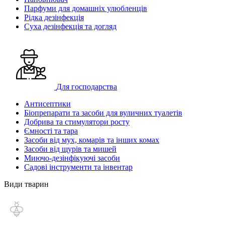
Парфуми для домашніх улюбленців
Рідка дезінфекція
Суха дезінфекція та догляд
Для господарства
Антисептики
Біопрепарати та засоби для вуличних туалетів
Добрива та стимулятори росту
Ємності та тара
Засоби від мух, комарів та інших комах
Засоби від щурів та мишей
Миючо-дезінфікуючі засоби
Садові інструменти та інвентар
Види тварин