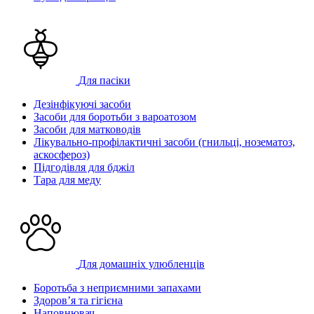
Для пасіки
Дезінфікуючі засоби
Засоби для боротьби з вароатозом
Засоби для матководів
Лікувально-профілактичні засоби (гнильці, нозематоз,
аскосфероз)
Підгодівля для бджіл
Тара для меду
Для домашніх улюбленців
Боротьба з неприємними запахами
Здоров’я та гігієна
Наповнювач