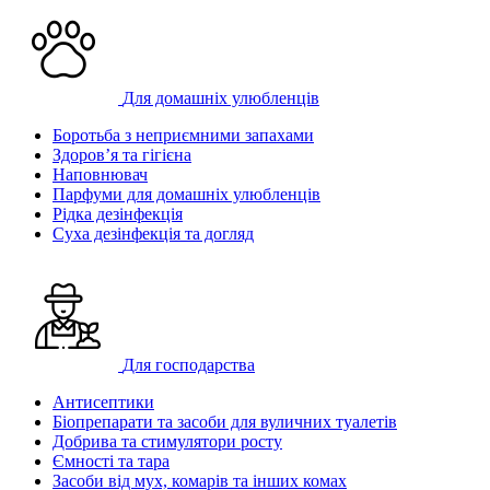
Для домашніх улюбленців
Боротьба з неприємними запахами
Здоров’я та гігієна
Наповнювач
Парфуми для домашніх улюбленців
Рідка дезінфекція
Суха дезінфекція та догляд
Для господарства
Антисептики
Біопрепарати та засоби для вуличних туалетів
Добрива та стимулятори росту
Ємності та тара
Засоби від мух, комарів та інших комах