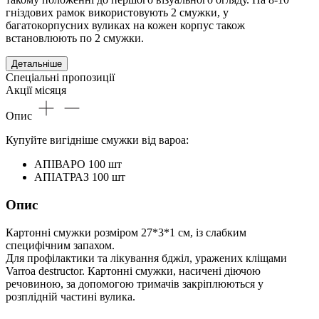
гніздових рамок використовують 2 смужки, у
багатокорпусних вуликах на кожен корпус також
встановлюють по 2 смужки.
Детальніше
Спеціальні пропозиції
Акції місяця
Опис
Купуйте вигідніше смужки від вароа:
АПІВАРО 100 шт
АПІАТРАЗ 100 шт
Опис
Картонні смужки розміром 27*3*1 см, із слабким
специфічним запахом.
Для профілактики та лікування бджіл, уражених кліщами
Varroa destructor. Картонні смужки, насичені діючою
речовиною, за допомогою тримачів закріплюються у
розплідній частині вулика.