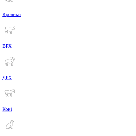
Кролики
ВРХ
ДРХ
Коні