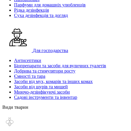
Парфуми для домашніх улюбленців
Рідка дезінфекція
Суха дезінфекція та догляд
Для господарства
Антисептики
Біопрепарати та засоби для вуличних туалетів
Добрива та стимулятори росту
Ємності та тара
Засоби від мух, комарів та інших комах
Засоби від щурів та мишей
Миючо-дезінфікуючі засоби
Садові інструменти та інвентар
Види тварин