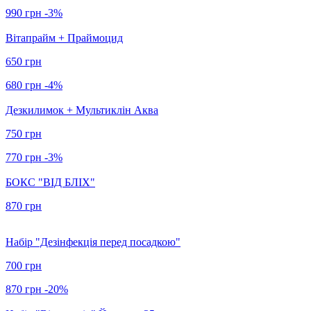
990 грн
-3%
Вітапрайм + Праймоцид
650 грн
680 грн
-4%
Дезкилимок + Мультиклін Аква
750 грн
770 грн
-3%
БОКС "ВІД БЛІХ"
870 грн
Набір "Дезінфекція перед посадкою"
700 грн
870 грн
-20%