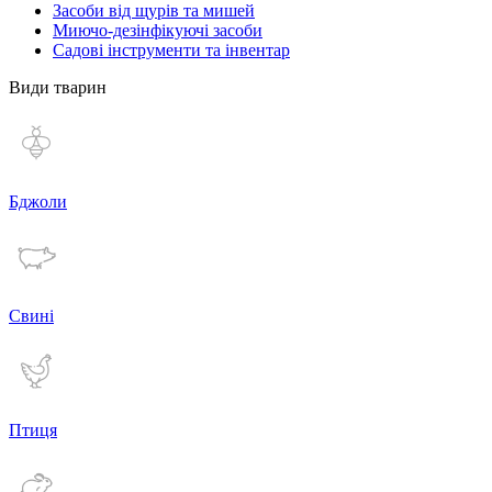
Засоби від щурів та мишей
Миючо-дезінфікуючі засоби
Садові інструменти та інвентар
Види тварин
Бджоли
Свині
Птиця