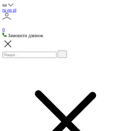
ua
ru
en
pl
0
Замовити дзвінок