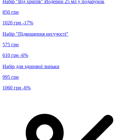
Набір "Від хрипів" Йодерин 25 мл у подарунок
850 грн
1020 грн
-17%
Набір "Підвищення несучості"
575 грн
610 грн
-6%
Набір для здорової линьки
995 грн
1060 грн
-6%