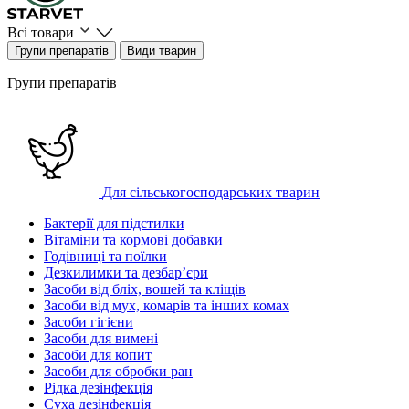
Всі товари
Групи препаратів
Види тварин
Групи препаратів
Для сільськогосподарських тварин
Бактерії для підстилки
Вітаміни та кормові добавки
Годівниці та поїлки
Дезкилимки та дезбарʼєри
Засоби від бліх, вошей та кліщів
Засоби від мух, комарів та інших комах
Засоби гігієни
Засоби для вимені
Засоби для копит
Засоби для обробки ран
Рідка дезінфекція
Суха дезінфекція