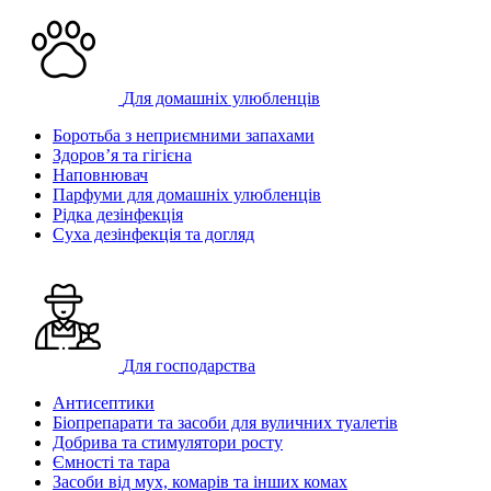
Для домашніх улюбленців
Боротьба з неприємними запахами
Здоров’я та гігієна
Наповнювач
Парфуми для домашніх улюбленців
Рідка дезінфекція
Суха дезінфекція та догляд
Для господарства
Антисептики
Біопрепарати та засоби для вуличних туалетів
Добрива та стимулятори росту
Ємності та тара
Засоби від мух, комарів та інших комах