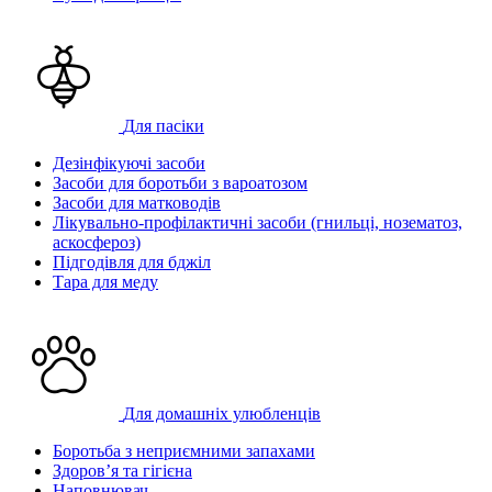
Для пасіки
Дезінфікуючі засоби
Засоби для боротьби з вароатозом
Засоби для матководів
Лікувально-профілактичні засоби (гнильці, нозематоз,
аскосфероз)
Підгодівля для бджіл
Тара для меду
Для домашніх улюбленців
Боротьба з неприємними запахами
Здоров’я та гігієна
Наповнювач