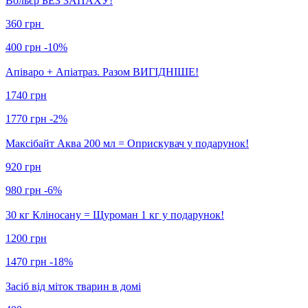
Вольєр БЕЗ ЗАПАХУ!
360 грн
400 грн
-10%
Апіваро + Апіатраз. Разом ВИГІДНІШЕ!
1740 грн
1770 грн
-2%
Максібайт Аква 200 мл = Оприскувач у подарунок!
920 грн
980 грн
-6%
30 кг Кліносану = Щуроман 1 кг у подарунок!
1200 грн
1470 грн
-18%
Засіб від міток тварин в домі