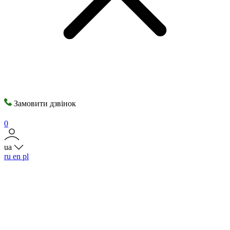
Замовити дзвінок
0
ua
ru
en
pl