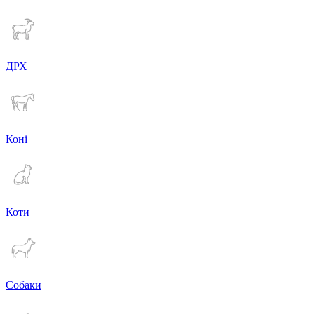
ДРХ
Коні
Коти
Собаки