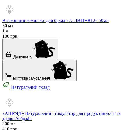
Вітамінний комплекс для бджіл «АПІВІТ+В12» 50мл
50 мл
1 л
130
грн
До кошика
Миттєве замовлення
Натуральний склад
«АПІФІД» Натуральний стимулятор для продуктивності та
здоров’я бджіл
200 мл
410
грн