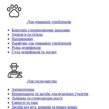
Для домашніх улюбленців
Боротьба з неприємними запахами
Здоров’я та гігієна
Наповнювач
Парфуми для домашніх улюбленців
Рідка дезінфекція
Суха дезінфекція та догляд
Для господарства
Антисептики
Біопрепарати та засоби для вуличних туалетів
Добрива та стимулятори росту
Ємності та тара
Засоби від мух, комарів та інших комах