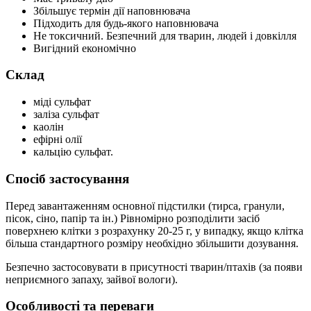
Збільшує термін дії наповнювача
Підходить для будь-якого наповнювача
Не токсичний. Безпечний для тварин, людей і довкілля
Вигідний економічно
Склад
міді сульфат
заліза сульфат
каолін
ефірні олії
кальцію сульфат.
Спосіб застосування
Перед завантаженням основної підстилки (тирса, гранули,
пісок, сіно, папір та ін.) Рівномірно розподілити засіб
поверхнею клітки з розрахунку 20-25 г, у випадку, якщо клітка
більша стандартного розміру необхідно збільшити дозування.
Безпечно застосовувати в присутності тварин/птахів (за появи
неприємного запаху, зайвої вологи).
Особливості та переваги