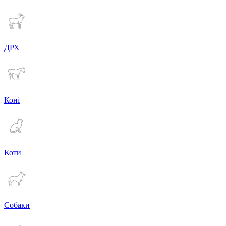
ДРХ
Коні
Коти
Собаки