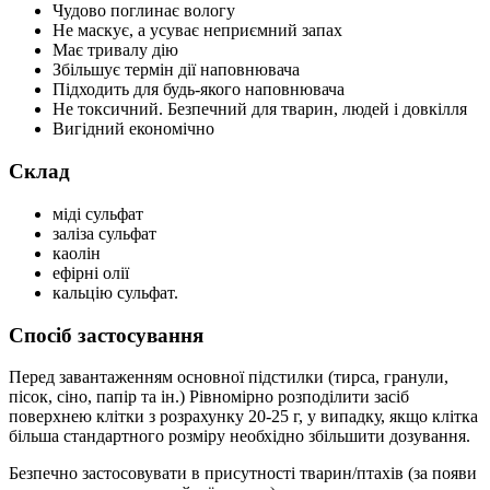
Чудово поглинає вологу
Не маскує, а усуває неприємний запах
Має тривалу дію
Збільшує термін дії наповнювача
Підходить для будь-якого наповнювача
Не токсичний. Безпечний для тварин, людей і довкілля
Вигідний економічно
Склад
міді сульфат
заліза сульфат
каолін
ефірні олії
кальцію сульфат.
Спосіб застосування
Перед завантаженням основної підстилки (тирса, гранули,
пісок, сіно, папір та ін.) Рівномірно розподілити засіб
поверхнею клітки з розрахунку 20-25 г, у випадку, якщо клітка
більша стандартного розміру необхідно збільшити дозування.
Безпечно застосовувати в присутності тварин/птахів (за появи