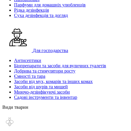
Парфуми для домашніх улюбленців
Рідка дезінфекція
Суха дезінфекція та догляд
Для господарства
Антисептики
Біопрепарати та засоби для вуличних туалетів
Добрива та стимулятори росту
Ємності та тара
Засоби від мух, комарів та інших комах
Засоби від щурів та мишей
Миючо-дезінфікуючі засоби
Садові інструменти та інвентар
Види тварин