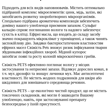
Підходить для всіх видів наповнювачів. Містить оптимально
підібраний комплекс мікроелементів: цинк, мідь, залізо, які
запобігають розвитку хвороботворних мікроорганізмів.
Спеціально підібрана ароматична композиція забезпечить
домівку вашого улюбленця приємним запахом. Сульфат
кальцію сприяє поглинанню вологи та надовго забезпечує
сухість в клітці. Ефірні масла, що входять до складу засобу
значно покращують мікроклімат у приміщенні, а також чинять
заспокійливу дію. Завдяки бактеріостатичним властивостям
ефірних масел Свіжість Реts знижує ризик інфікування тварин
збудниками інфекційних хвороб. Мідний купорос
запобігає появі та росту колоній мікроскопічних грибів.
Свіжість PETS ефективно поглинає вологу у місцях
застосування та неприємні запахи. Відлякує дорослих комах, в
т.ч. мух дрозофіл та знищує личинки мух. Має антисептичні
властивості. Не містить жодних подразників для шкіри або
шкідливих для зовнішнього середовища речовин.
Свіжість PETS – це екологічно чистий продукт, що не містить
токсичних складників, які могли б зашкодити Вашому
улюбленцю, навіть, при застосовуванні препарату
безпосередньо у їхній присутності.