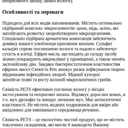
неприємного запаху, зайвої вологи).
Особливості та переваги
Підходить для всіх видів наповнювачів. Містить оптимально
підібраний комплекс мікроелементів: цинк, мідь, залізо, які
запобігають розвитку хвороботворних мікроорганізмів.
Спеціально підібрана ароматична композиція забезпечить
домівку вашого улюбленця приємним запахом. Сульфат
кальцію сприяє поглинанню вологи та надовго забезпечує
сухість в клітці. Ефірні масла, що входять до складу засобу
значно покращують мікроклімат у приміщенні, а також чинять
заспокійливу дію. Завдяки бактеріостатичним властивостям
ефірних масел Свіжість Реts знижує ризик інфікування тварин
збудниками інфекційних хвороб. Мідний купорос
запобігає появі та росту колоній мікроскопічних грибів.
Свіжість PETS ефективно поглинає вологу у місцях
застосування та неприємні запахи. Відлякує дорослих комах, в
т.ч. мух дрозофіл та знищує личинки мух. Має антисептичні
властивості. Не містить жодних подразників для шкіри або
шкідливих для зовнішнього середовища речовин.
Свіжість PETS – це екологічно чистий продукт, що не містить
токсичних складників, які могли б зашкодити Вашому