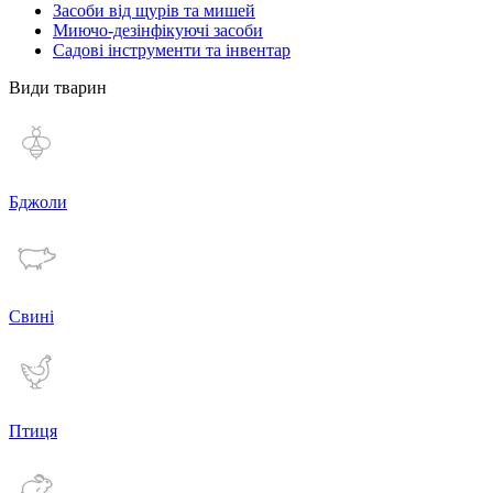
Засоби від щурів та мишей
Миючо-дезінфікуючі засоби
Садові інструменти та інвентар
Види тварин
Бджоли
Свині
Птиця