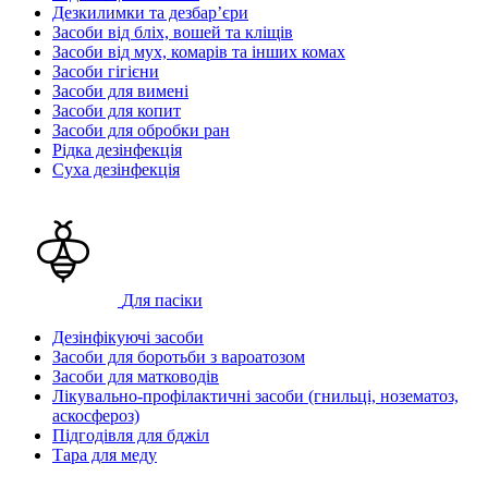
Дезкилимки та дезбарʼєри
Засоби від бліх, вошей та кліщів
Засоби від мух, комарів та інших комах
Засоби гігієни
Засоби для вимені
Засоби для копит
Засоби для обробки ран
Рідка дезінфекція
Суха дезінфекція
Для пасіки
Дезінфікуючі засоби
Засоби для боротьби з вароатозом
Засоби для матководів
Лікувально-профілактичні засоби (гнильці, нозематоз,
аскосфероз)
Підгодівля для бджіл
Тара для меду