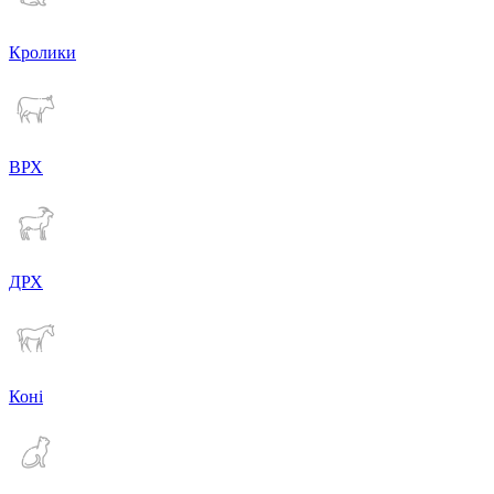
Кролики
ВРХ
ДРХ
Коні