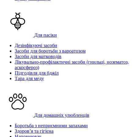
Для пасіки
Дезінфікуючі засоби
Засоби для боротьби з вароатозом
Засоби для матководів
Лікувально-профілактичні засоби (гнильці, нозематоз,
аскосфероз)
Підгодівля для бджіл
Тара для меду
Для домашніх улюбленців
Боротьба з неприємними запахами
Здоров’я та гігієна
Наповнювач