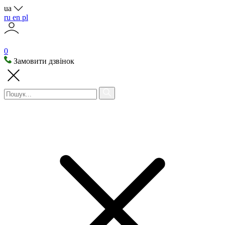
ua
ru
en
pl
0
Замовити дзвінок