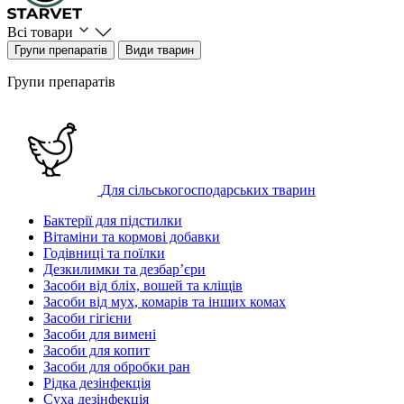
Всі товари
Групи препаратів
Види тварин
Групи препаратів
Для сільськогосподарських тварин
Бактерії для підстилки
Вітаміни та кормові добавки
Годівниці та поїлки
Дезкилимки та дезбарʼєри
Засоби від бліх, вошей та кліщів
Засоби від мух, комарів та інших комах
Засоби гігієни
Засоби для вимені
Засоби для копит
Засоби для обробки ран
Рідка дезінфекція
Суха дезінфекція