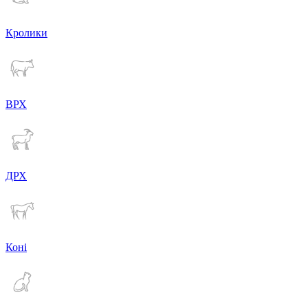
Кролики
ВРХ
ДРХ
Коні