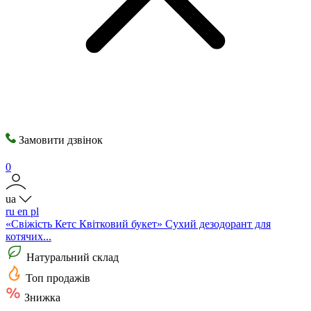
Замовити дзвінок
0
ua
ru
en
pl
«Свіжість Кетс Квітковий букет» Сухий дезодорант для
котячих...
Натуральний склад
Топ продажів
Знижка