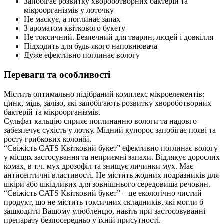
Запобігає розвитку хвороботворних бактерій та
мікроорганізмів у лоточку
Не маскує, а поглинає запах
З ароматом квіткового букету
Не токсичний. Безпечний для тварин, людей і довкілля
Підходить для будь-якого наповнювача
Дуже ефективно поглинає вологу
Переваги та особливості
Містить оптимально підібраний комплекс мікроелементів:
цинк, мідь, залізо, які запобігають розвитку хвороботворних
бактерій та мікроорганізмів.
Сульфат кальцію сприяє поглинанню вологи та надовго
забезпечує сухість у лотку. Мідний купорос запобігає появі та
росту грибкових колоній.
“Свіжість CATS Квітковий букет” ефективно поглинає вологу
у місцях застосування та неприємні запахи. Відлякує дорослих
комах, в т.ч. мух дрозофіл та знищує личинки мух. Має
антисептичні властивості. Не містить жодних подразників для
шкіри або шкідливих для зовнішнього середовища речовин.
“Свіжість CATS Квітковий букет” – це екологічно чистий
продукт, що не містить токсичних складників, які могли б
зашкодити Вашому улюбленцю, навіть при застосовуванні
препарату безпосередньо у їхній присутності.