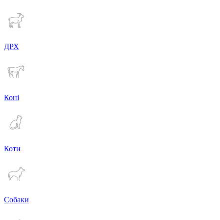
ДРХ
Коні
Коти
Собаки