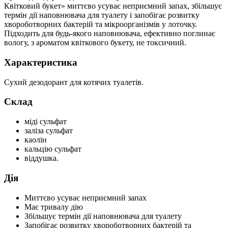
Квітковий букет» миттєво усуває неприємний запах, збільшує
термін дії наповнювача для туалету і запобігає розвитку
хвороботворних бактерій та мікроорганізмів у лоточку.
Підходить для будь-якого наповнювача, ефективно поглинає
вологу, з ароматом квіткового букету, не токсичний.
Характеристика
Сухий дезодорант для котячих туалетів.
Склад
міді сульфат
заліза сульфат
каолін
кальцію сульфат
віддушка.
Дія
Миттєво усуває неприємний запах
Має тривалу дію
Збільшує термін дії наповнювача для туалету
Запобігає розвитку хвороботворних бактерій та