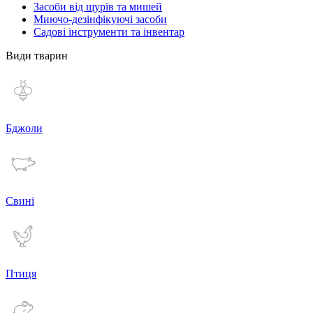
Засоби від щурів та мишей
Миючо-дезінфікуючі засоби
Садові інструменти та інвентар
Види тварин
Бджоли
Свині
Птиця