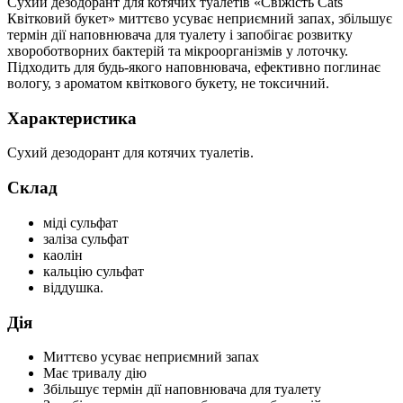
Сухий дезодорант для котячих туалетів «Свіжість Cats
Квітковий букет» миттєво усуває неприємний запах, збільшує
термін дії наповнювача для туалету і запобігає розвитку
хвороботворних бактерій та мікроорганізмів у лоточку.
Підходить для будь-якого наповнювача, ефективно поглинає
вологу, з ароматом квіткового букету, не токсичний.
Характеристика
Сухий дезодорант для котячих туалетів.
Склад
міді сульфат
заліза сульфат
каолін
кальцію сульфат
віддушка.
Дія
Миттєво усуває неприємний запах
Має тривалу дію
Збільшує термін дії наповнювача для туалету