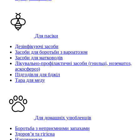
Для пасіки
Дезінфікуючі засоби
Засоби для боротьби з вароатозом
Засоби для матководів
Лікувально-профілактичні засоби (гнильці, нозематоз,
аскосфероз)
Підгодівля для бджіл
Тара для меду
Для домашніх улюбленців
Боротьба з неприємними запахами
Здоров’я та гігієна
Наповнювач