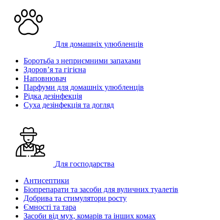
Для домашніх улюбленців
Боротьба з неприємними запахами
Здоров’я та гігієна
Наповнювач
Парфуми для домашніх улюбленців
Рідка дезінфекція
Суха дезінфекція та догляд
Для господарства
Антисептики
Біопрепарати та засоби для вуличних туалетів
Добрива та стимулятори росту
Ємності та тара
Засоби від мух, комарів та інших комах