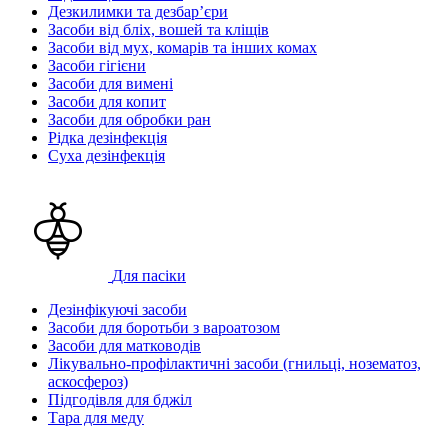
Дезкилимки та дезбарʼєри
Засоби від бліх, вошей та кліщів
Засоби від мух, комарів та інших комах
Засоби гігієни
Засоби для вимені
Засоби для копит
Засоби для обробки ран
Рідка дезінфекція
Суха дезінфекція
Для пасіки
Дезінфікуючі засоби
Засоби для боротьби з вароатозом
Засоби для матководів
Лікувально-профілактичні засоби (гнильці, нозематоз,
аскосфероз)
Підгодівля для бджіл
Тара для меду