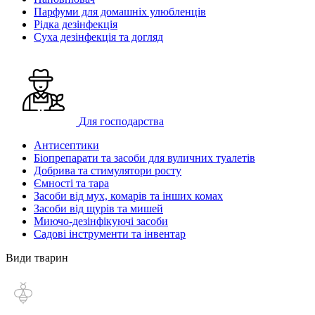
Парфуми для домашніх улюбленців
Рідка дезінфекція
Суха дезінфекція та догляд
Для господарства
Антисептики
Біопрепарати та засоби для вуличних туалетів
Добрива та стимулятори росту
Ємності та тара
Засоби від мух, комарів та інших комах
Засоби від щурів та мишей
Миючо-дезінфікуючі засоби
Садові інструменти та інвентар
Види тварин