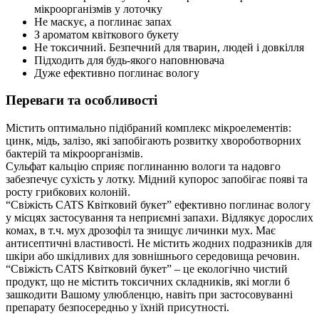
мікроорганізмів у лоточку
Не маскує, а поглинає запах
З ароматом квіткового букету
Не токсичний. Безпечний для тварин, людей і довкілля
Підходить для будь-якого наповнювача
Дуже ефективно поглинає вологу
Переваги та особливості
Містить оптимально підібраний комплекс мікроелементів:
цинк, мідь, залізо, які запобігають розвитку хвороботворних
бактерій та мікроорганізмів.
Сульфат кальцію сприяє поглинанню вологи та надовго
забезпечує сухість у лотку. Мідний купорос запобігає появі та
росту грибкових колоній.
“Свіжість CATS Квітковий букет” ефективно поглинає вологу
у місцях застосування та неприємні запахи. Відлякує дорослих
комах, в т.ч. мух дрозофіл та знищує личинки мух. Має
антисептичні властивості. Не містить жодних подразників для
шкіри або шкідливих для зовнішнього середовища речовин.
“Свіжість CATS Квітковий букет” – це екологічно чистий
продукт, що не містить токсичних складників, які могли б
зашкодити Вашому улюбленцю, навіть при застосовуванні
препарату безпосередньо у їхній присутності.