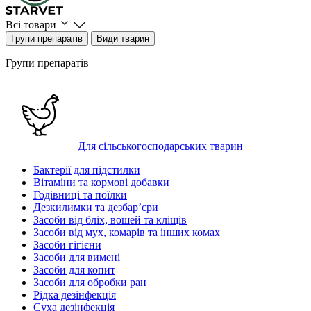
Всі товари
Групи препаратів
Види тварин
Групи препаратів
Для сільськогосподарських тварин
Бактерії для підстилки
Вітаміни та кормові добавки
Годівниці та поїлки
Дезкилимки та дезбарʼєри
Засоби від бліх, вошей та кліщів
Засоби від мух, комарів та інших комах
Засоби гігієни
Засоби для вимені
Засоби для копит
Засоби для обробки ран
Рідка дезінфекція
Суха дезінфекція