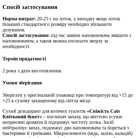
Спосіб застосування
Норма витрат:
20-25 г на лоток, у випадку якщо лоток
більший стандартного розміру необхідно збільшити
дозування.
Спосіб застосування:
під час заміни наповнювача змішати з
наповнювачем, а також можна посипати зверху за
необхідності.
Термін придатності
2 роки з дати виготовлення.
Умови зберігання
Зберігати у оригінальній упаковці при температурі від +15 до
+25 в сухому захищеному від світла місці.
Сухий дезодорант для котячих туалетів
«Свіжість Cats
Квітковий букет»
– поглинач запаху, що миттєво усуває
неприємні аромати й підтримує чистоту лотка. Засіб
нейтралізує запах, подовжує дію наповнювача та бореться з
бактеріями й грибками. Мікроелементи (мідь, залізо, кальцій)