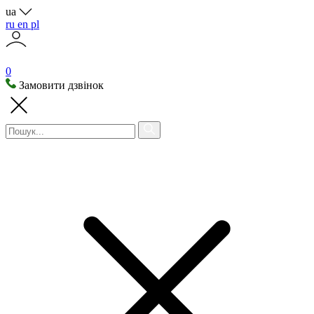
ua
ru
en
pl
0
Замовити дзвінок