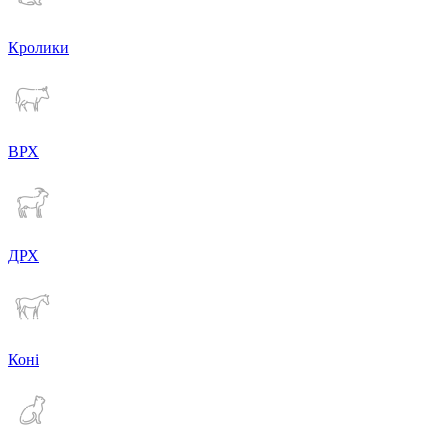
Кролики
ВРХ
ДРХ
Коні