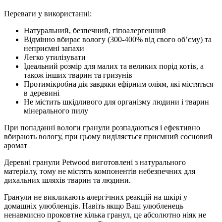
Переваги у використанні:
Натуральний, безпечний, гіпоалергенний
Відмінно вбирає вологу (300-400% від свого об’єму) та
неприємні запахи
Легко утилізувати
Ідеальний розмір для малих та великих порід котів, а
також інших тварин та гризунів
Протимікробна дія завдяки ефірним оліям, які містяться
в деревині
Не містить шкідливого для організму людини і тварин
мінерального пилу
При попаданні вологи гранули розпадаються і ефективно
вбирають вологу, при цьому виділяється приємний сосновий
аромат
Деревні гранули Petwood виготовлені з натурального
матеріалу, тому не містять компонентів небезпечних для
дихальних шляхів тварин та людини.
Гранули не викликають алергічних реакцій на шкірі у
домашніх улюбленців. Навіть якщо Ваш улюбленець
ненавмисно проковтне кілька гранул, це абсолютно ніяк не