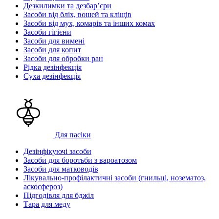
Дезкилимки та дезбарʼєри
Засоби від бліх, вошей та кліщів
Засоби від мух, комарів та інших комах
Засоби гігієни
Засоби для вимені
Засоби для копит
Засоби для обробки ран
Рідка дезінфекція
Суха дезінфекція
Для пасіки
Дезінфікуючі засоби
Засоби для боротьби з вароатозом
Засоби для матководів
Лікувально-профілактичні засоби (гнильці, нозематоз,
аскосфероз)
Підгодівля для бджіл
Тара для меду