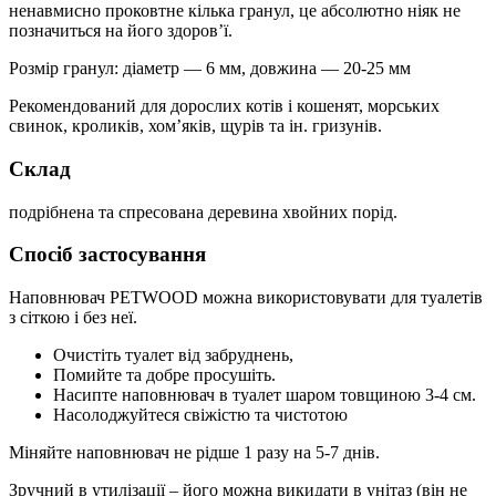
ненавмисно проковтне кілька гранул, це абсолютно ніяк не
позначиться на його здоров’ї.
Розмір гранул: діаметр — 6 мм, довжина — 20-25 мм
Рекомендований для дорослих котів і кошенят, морських
свинок, кроликів, хом’яків, щурів та ін. гризунів.
Склад
подрібнена та спресована деревина хвойних порід.
Спосіб застосування
Наповнювач PETWOOD можна використовувати для туалетів
з сіткою і без неї.
Очистіть туалет від забруднень,
Помийте та добре просушіть.
Насипте наповнювач в туалет шаром товщиною 3-4 см.
Насолоджуйтеся свіжістю та чистотою
Міняйте наповнювач не рідше 1 разу на 5-7 днів.
Зручний в утилізації – його можна викидати в унітаз (він не