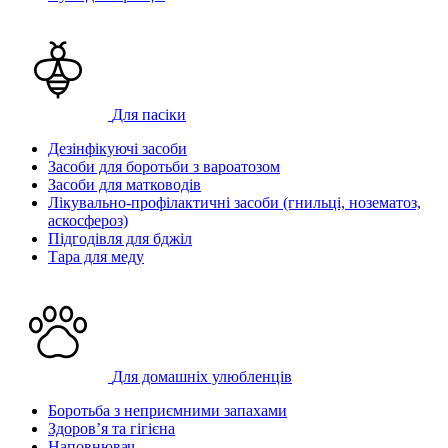
Для пасіки
Дезінфікуючі засоби
Засоби для боротьби з вароатозом
Засоби для матководів
Лікувально-профілактичні засоби (гнильці, нозематоз,
аскосфероз)
Підгодівля для бджіл
Тара для меду
Для домашніх улюбленців
Боротьба з неприємними запахами
Здоров’я та гігієна
Наповнювач