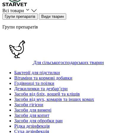
Всі товари
Групи препаратів
Види тварин
Групи препаратів
Для сільськогосподарських тварин
Бактерії для підстилки
Вітаміни та кормові добавки
Годівниці та поїлки
Дезкилимки та дезбарʼєри
Засоби від бліх, вошей та кліщів
Засоби від мух, комарів та інших комах
Засоби гігієни
Засоби для вимені
Засоби для копит
Засоби для обробки ран
Рідка дезінфекція
Суха дезінфекція