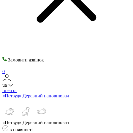
Замовити дзвінок
0
ua
ru
en
pl
«Петвуд» Деревний наповнювач
«Петвуд» Деревний наповнювач
в наявності