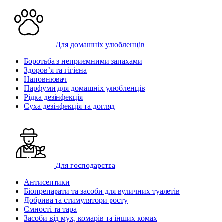
Для домашніх улюбленців
Боротьба з неприємними запахами
Здоров’я та гігієна
Наповнювач
Парфуми для домашніх улюбленців
Рідка дезінфекція
Суха дезінфекція та догляд
Для господарства
Антисептики
Біопрепарати та засоби для вуличних туалетів
Добрива та стимулятори росту
Ємності та тара
Засоби від мух, комарів та інших комах