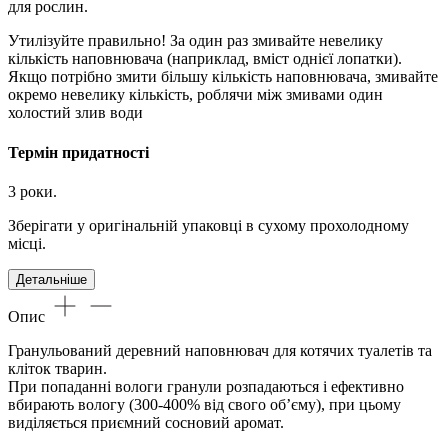
для рослин.
Утилізуйте правильно! За один раз змивайте невелику
кількість наповнювача (наприклад, вміст однієї лопатки).
Якщо потрібно змити більшу кількість наповнювача, змивайте
окремо невелику кількість, роблячи між змивами один
холостий злив води
Термін придатності
3 роки.
Зберігати у оригінальній упаковці в сухому прохолодному
місці.
Детальніше
Опис
Гранульований деревний наповнювач для котячих туалетів та
кліток тварин.
При попаданні вологи гранули розпадаються і ефективно
вбирають вологу (300-400% від свого об’єму), при цьому
виділяється приємний сосновий аромат.