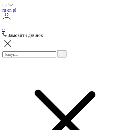
ua
ru
en
pl
0
Замовити дзвінок