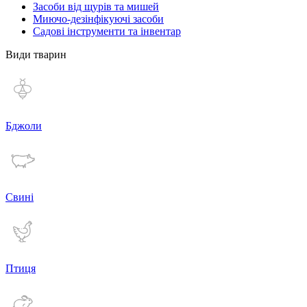
Засоби від щурів та мишей
Миючо-дезінфікуючі засоби
Садові інструменти та інвентар
Види тварин
Бджоли
Свині
Птиця