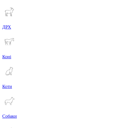
ДРХ
Коні
Коти
Собаки