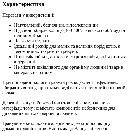
Характеристика
Переваги у використанні:
Натуральний, безпечний, гіпоалергенний
Відмінно вбирає вологу (300-400% від свого об’єму) та
неприємні запахи
Легко утилізувати
Ідеальний розмір для малих та великих порід котів, а
також інших тварин та гризунів
Протимікробна дія завдяки ефірним оліям, які містяться
в деревині
Не містить шкідливого для організму людини і тварин
мінерального пилу
При попаданні вологи гранули розпадаються і ефективно
вбирають вологу, при цьому виділяється приємний сосновий
аромат
Деревні гранули Petwood виготовлені з натурального
матеріалу, тому не містять компонентів небезпечних для
дихальних шляхів тварин та людини.
Гранули не викликають алергічних реакцій на шкірі у
домашніх улюбленців. Навіть якщо Ваш улюбленець