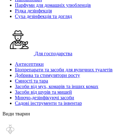
Парфуми для домашніх улюбленців
Рідка дезінфекція
Суха дезінфекція та догляд
Для господарства
Антисептики
Біопрепарати та засоби для вуличних туалетів
Добрива та стимулятори росту
Ємності та тара
Засоби від мух, комарів та інших комах
Засоби від щурів та мишей
Миючо-дезінфікуючі засоби
Садові інструменти та інвентар
Види тварин