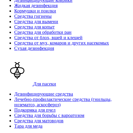
Дезинфицирующие коврики
Жидкая дезинфекция
Кормушки и поилки
Средства гигиены
Средства для вымени
Средства для копыт
Средства для обработки ран
Средства от блох, вшей и клещей
Средства от мух, комаров и других насекомых
Сухая дезинфекция
Для пасеки
Дезинфицирующие средства
Лечебно-профилактические средства (гнильцы,
нозематоз, аскосфероз)
Подкормка для пчел
Средства для борьбы с вароатозом
Средства для матоводов
Тара для меда