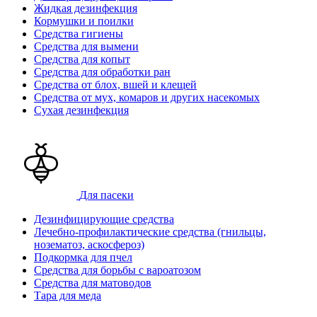
Жидкая дезинфекция
Кормушки и поилки
Средства гигиены
Средства для вымени
Средства для копыт
Средства для обработки ран
Средства от блох, вшей и клещей
Средства от мух, комаров и других насекомых
Сухая дезинфекция
Для пасеки
Дезинфицирующие средства
Лечебно-профилактические средства (гнильцы,
нозематоз, аскосфероз)
Подкормка для пчел
Средства для борьбы с вароатозом
Средства для матоводов
Тара для меда