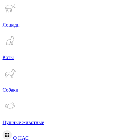
Лошади
Коты
Собаки
Пушные животные
О НАС