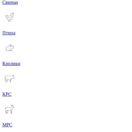
Свиньи
Птица
Кролики
КРС
МРС