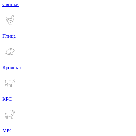
Свиньи
Птица
Кролики
КРС
МРС