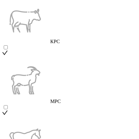
КРС
МРС