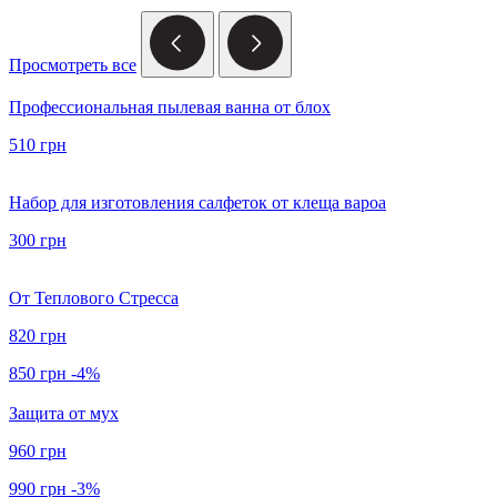
Просмотреть все
Профессиональная пылевая ванна от блох
510 грн
Набор для изготовления салфеток от клеща вароа
300 грн
От Теплового Стресса
820 грн
850 грн
-4%
Защита от мух
960 грн
990 грн
-3%