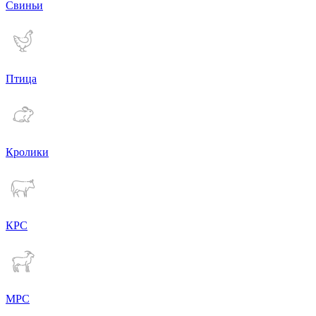
Свиньи
Птица
Кролики
КРС
МРС