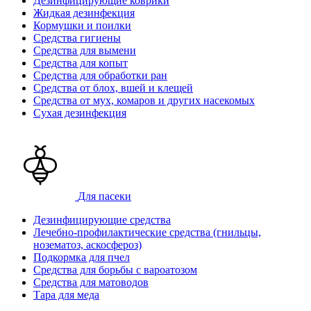
Дезинфицирующие коврики
Жидкая дезинфекция
Кормушки и поилки
Средства гигиены
Средства для вымени
Средства для копыт
Средства для обработки ран
Средства от блох, вшей и клещей
Средства от мух, комаров и других насекомых
Сухая дезинфекция
Для пасеки
Дезинфицирующие средства
Лечебно-профилактические средства (гнильцы,
нозематоз, аскосфероз)
Подкормка для пчел
Средства для борьбы с вароатозом
Средства для матоводов
Тара для меда