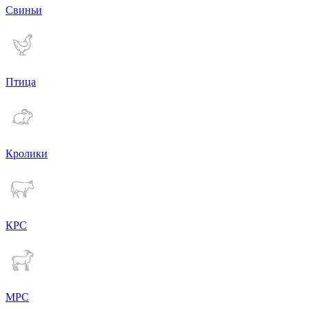
Свиньи
Птица
Кролики
КРС
МРС