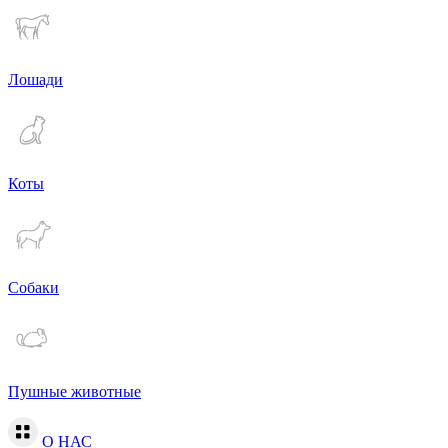
Лошади
Коты
Собаки
Пушные животные
О НАС