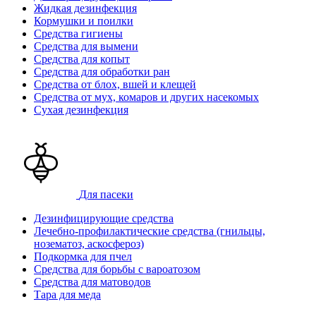
Жидкая дезинфекция
Кормушки и поилки
Средства гигиены
Средства для вымени
Средства для копыт
Средства для обработки ран
Средства от блох, вшей и клещей
Средства от мух, комаров и других насекомых
Сухая дезинфекция
Для пасеки
Дезинфицирующие средства
Лечебно-профилактические средства (гнильцы,
нозематоз, аскосфероз)
Подкормка для пчел
Средства для борьбы с вароатозом
Средства для матоводов
Тара для меда