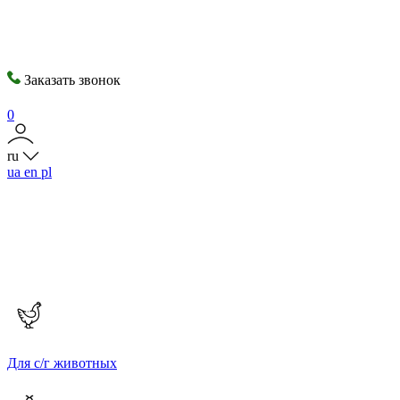
Заказать звонок
0
ru
ua
en
pl
Для с/г животных