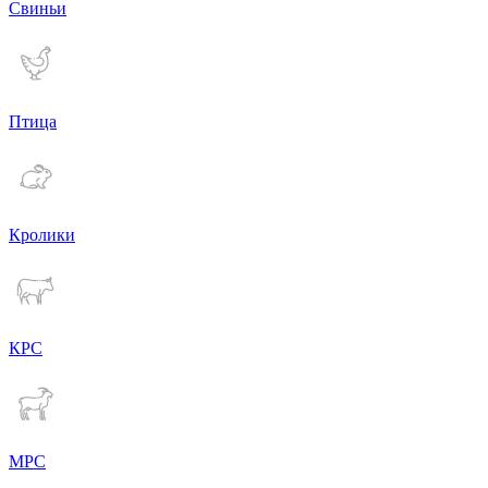
Свиньи
Птица
Кролики
КРС
МРС