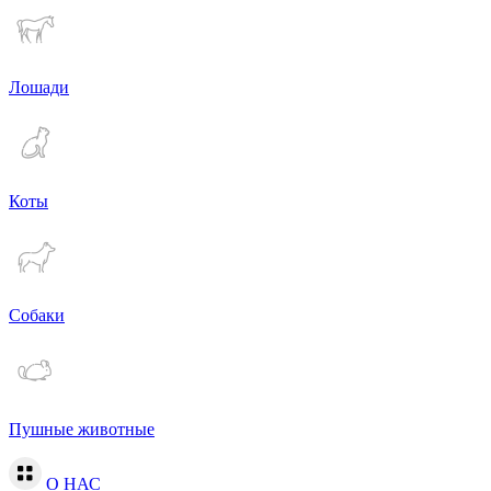
Лошади
Коты
Собаки
Пушные животные
О НАС