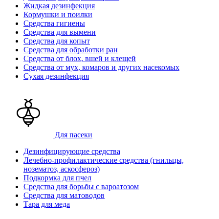
Жидкая дезинфекция
Кормушки и поилки
Средства гигиены
Средства для вымени
Средства для копыт
Средства для обработки ран
Средства от блох, вшей и клещей
Средства от мух, комаров и других насекомых
Сухая дезинфекция
Для пасеки
Дезинфицирующие средства
Лечебно-профилактические средства (гнильцы,
нозематоз, аскосфероз)
Подкормка для пчел
Средства для борьбы с вароатозом
Средства для матоводов
Тара для меда