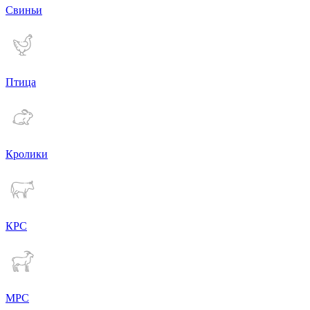
Свиньи
Птица
Кролики
КРС
МРС