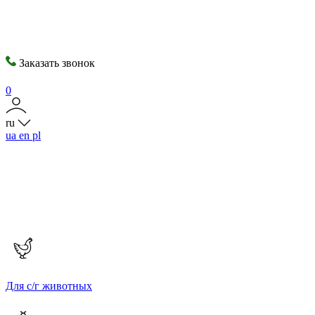
Заказать звонок
0
ru
ua
en
pl
Для с/г животных