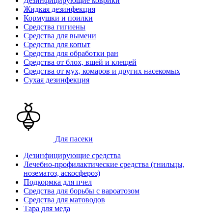
Дезинфицирующие коврики
Жидкая дезинфекция
Кормушки и поилки
Средства гигиены
Средства для вымени
Средства для копыт
Средства для обработки ран
Средства от блох, вшей и клещей
Средства от мух, комаров и других насекомых
Сухая дезинфекция
Для пасеки
Дезинфицирующие средства
Лечебно-профилактические средства (гнильцы,
нозематоз, аскосфероз)
Подкормка для пчел
Средства для борьбы с вароатозом
Средства для матоводов
Тара для меда