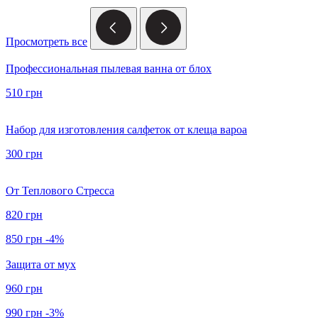
Просмотреть все
Профессиональная пылевая ванна от блох
510 грн
Набор для изготовления салфеток от клеща вароа
300 грн
От Теплового Стресса
820 грн
850 грн
-4%
Защита от мух
960 грн
990 грн
-3%